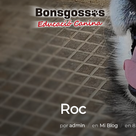
Saltar
al
Mi
contenido
Roc
P
por
admin
en
Mi Blog
en
8
e