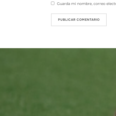
Guarda mi nombre, correo electr
Navegación
de
entradas