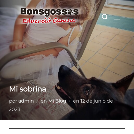
Saltar
al
Buscar:
ALTER
contenido
Mi sobrina
Publicado
por
admin
en
Mi Blog
en
12 de junio de
el
2023