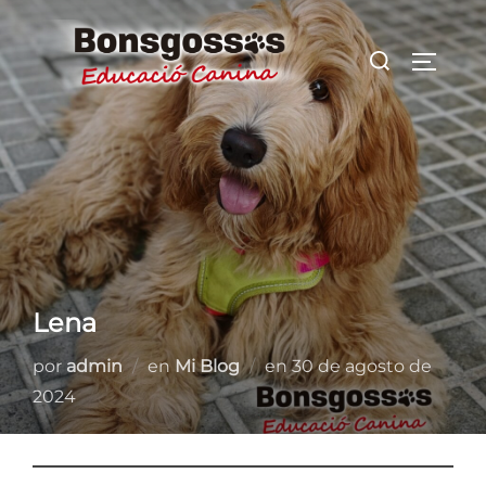
Saltar
al
Buscar:
ALTER
contenido
Lena
Publicado
por
admin
en
Mi Blog
en
30 de agosto de
el
2024