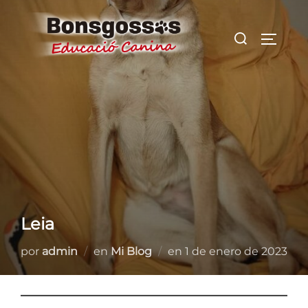
Saltar
al
Buscar:
ALTER
contenido
Leia
Publicado
por
admin
en
Mi Blog
en
1 de enero de 2023
el