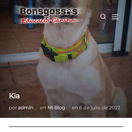
Saltar
al
Buscar:
ALTER
contenido
Kia
Publicado
por
admin
en
Mi Blog
en
6 de julio de 2022
el