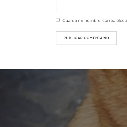
Guarda mi nombre, correo electr
Navegación
de
entradas