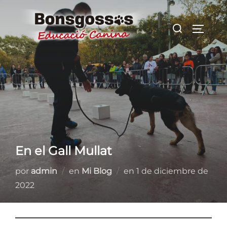
Saltar
al
Buscar:
ALTER
contenido
En el Gall Mullat
Publicado
por
admin
en
Mi Blog
en
1 de diciembre de
el
2022