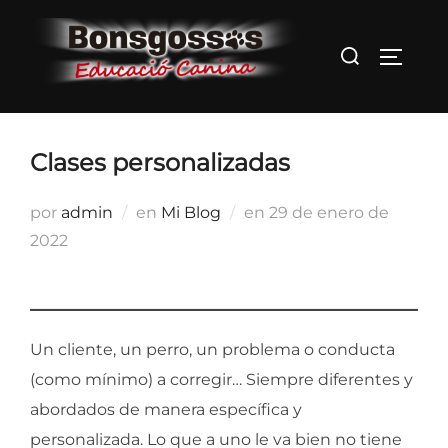
Saltar
al
Buscar:
ALTER
contenido
Clases personalizadas
Publicado
por
admin
en
Mi Blog
en
29 de enero de
el
2022
Un cliente, un perro, un problema o conducta
(como mínimo) a corregir… Siempre diferentes y
abordados de manera específica y
personalizada. Lo que a uno le va bien no tiene