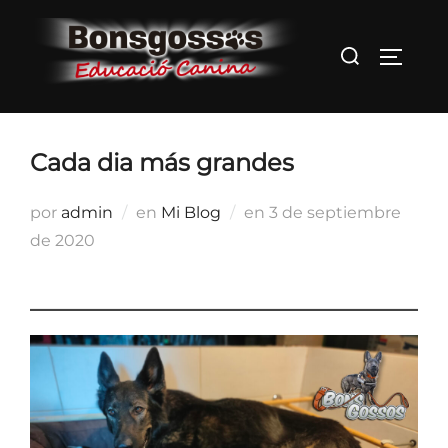
Saltar
al
Buscar:
ALTER
contenido
Cada dia más grandes
Publicado
por
admin
en
Mi Blog
en
3 de septiembre
el
de 2020