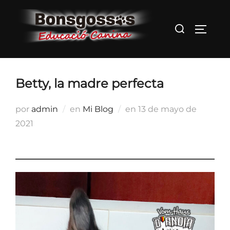
Saltar
al
Buscar:
ALTER
contenido
Betty, la madre perfecta
Publicado
por
admin
en
Mi Blog
en
13 de mayo de
el
2021