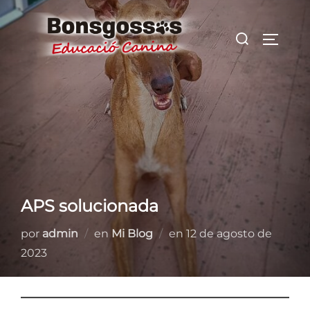
Saltar
al
Buscar:
ALTER
contenido
APS solucionada
Publicado
por
admin
en
Mi Blog
en
12 de agosto de
el
2023