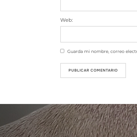
Web:
Guarda mi nombre, correo electr
Navegación
de
entradas