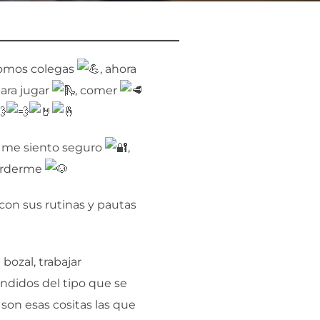
somos colegas
, ahora
para jugar
, comer
 me siento seguro
,
morderme
on sus rutinas y pautas
 bozal, trabajar
didos del tipo que se
 son esas cositas las que