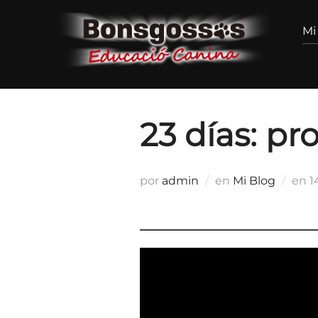
Saltar
al
Mi
contenido
23 días: p
P
por
admin
en
Mi Blog
en
1
e