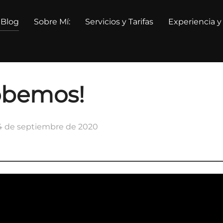
 Blog
Sobre Mí:
Servicios y Tarifas
Experiencia y
robemos!
ublicado
4 de septiembre de 2020
l