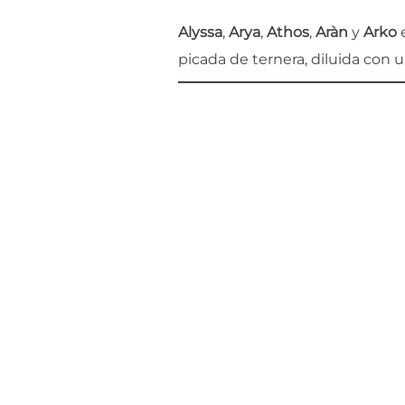
Alyssa
,
Arya
,
Athos
,
Aràn
y
Arko
e
picada de ternera, diluida con