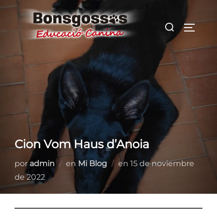
Saltar
al
Buscar:
ALTER
contenido
Cion Vom Haus d’Anoia
Publicado
por
admin
en
Mi Blog
en
15 de noviembre
el
de 2022